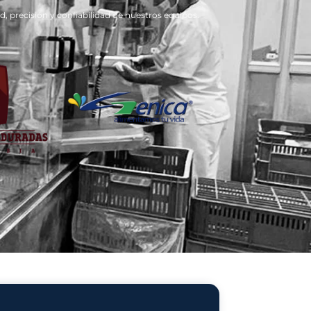
as de Granos
Fácil de operar y mantener:
Se adaptan a distintos tamaños, formatos y estilos de 
boquilla o stand-up pouch), brindando versatilidad pa
Construcción robusta y duradera:
Preparadas para trabajar con películas reciclables o