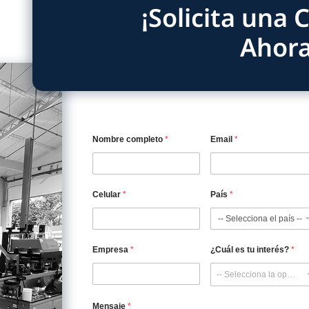
 premium en el punto de venta.
 que confían en nosotros
del empaque industrial nos ha permitido trabajar con mar