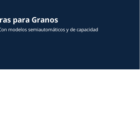
un especialista
uestras Dosificadoras para 
as máquinas son tu mejor opción. Con modelos s