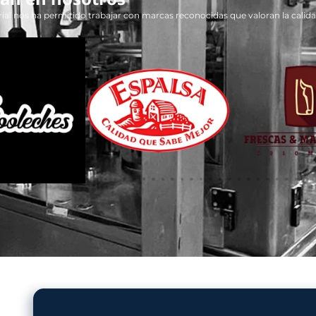
estras máquinas Dosificador
ncia en cada carga:
avanzada, reducen tiempos de operación y costos de
 productividad de la línea de empaque.
rentes tipos de granos:
herméticos, ofreciendo empaques resistentes,