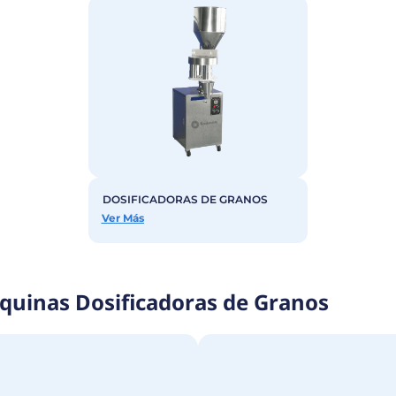
ajustable, Tedmaq ofrece equip
Contá
Modelos disponible de Dosif
os para adaptarse a diferentes requerimientos de produ