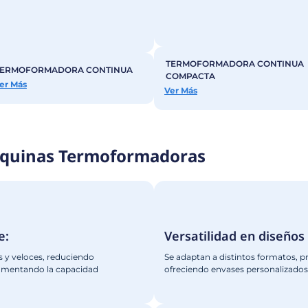
Contá
modelo disponibles de Term
as termoformadoras, cuidadosamente diseñadas para aj