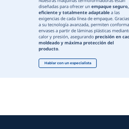
Nuestras má
diseñadas pa
eficiente y
exigencias d
a su tecnolo
envases a pa
calor y pres
moldeado y 
producto
.
Hablar con 