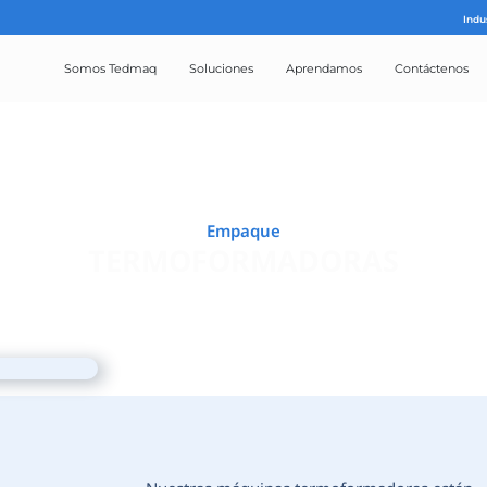
Somos Tedmaq
Solucion
Emp
TERMOFO