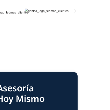
Versatilidad en diseños de empaque
Se adaptan a distintos formatos, profundidades y mate
ofreciendo envases personalizados para alimentos, f
Durabilidad y confiabilidad:
Fabricadas en acero inoxidable y componentes de alta
para soportar largas jornadas de trabajo en entornos i