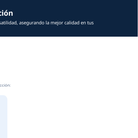
 tu Línea de Producción
ionar rapidez, precisión y versatilidad, asegur
ces costos operativos.