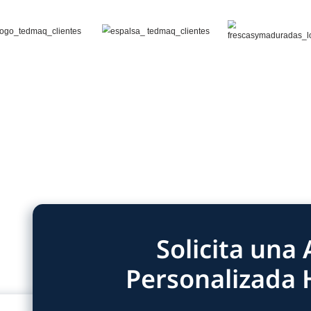
da y eficiente:
te ciclos continuos y veloces, reduciendo
pos de empaque y aumentando la capacidad
 operativos:
ico y minimizan el desperdicio de material,
ón más rentable y sostenible.