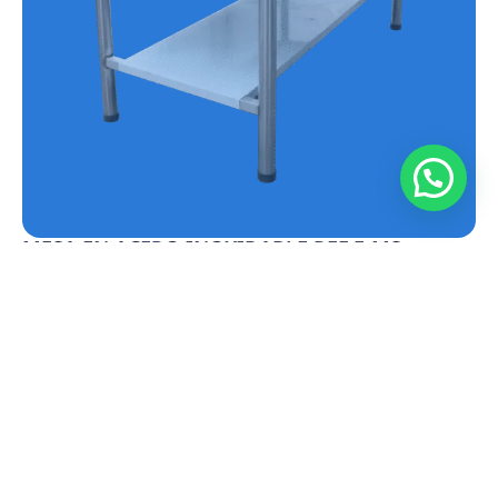
MESA EN ACERO INOXIDABLE REF.E-MS
Conoce más