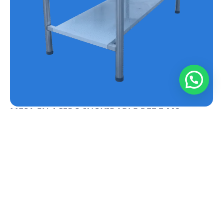
MESA EN ACERO INOXIDABLE REF.E-MS
Conoce más