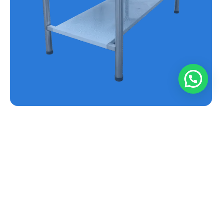
MESA EN ACERO INOXIDABLE REF.E-MS
Conoce más