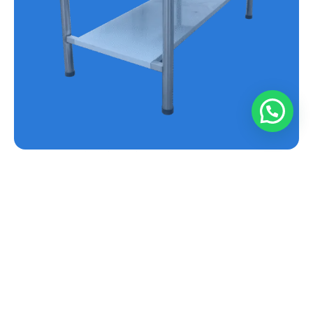
MESA EN ACERO INOXIDABLE REF.E-MS
Conoce más