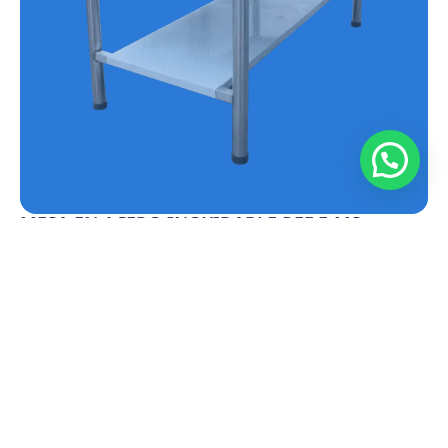
MESA EN ACERO INOXIDABLE REF.E-MS
Conoce más