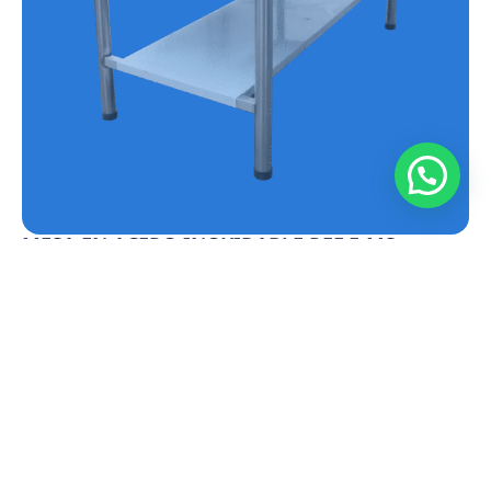
MESA EN ACERO INOXIDABLE REF.E-MS
Conoce más