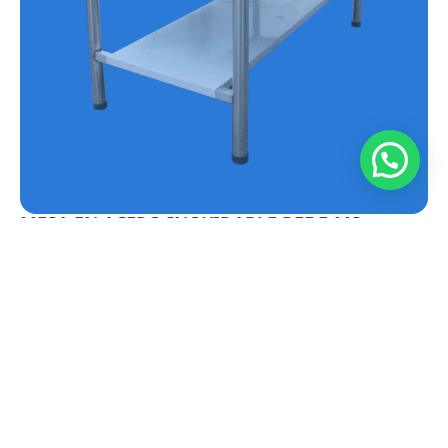
MESA EN ACERO INOXIDABLE REF.E-MS
Conoce más