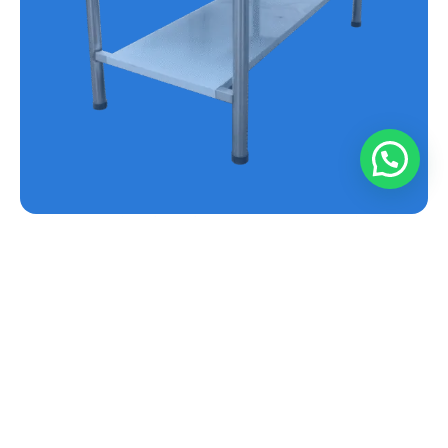
MESA EN ACERO INOXIDABLE REF.E-MS
Conoce más