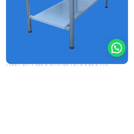
MESA EN ACERO INOXIDABLE REF.E-MS
Conoce más