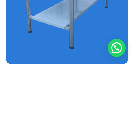
MESA EN ACERO INOXIDABLE REF.E-MS
Conoce más