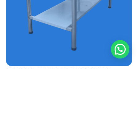
MESA EN ACERO INOXIDABLE REF.E-MS
Conoce más