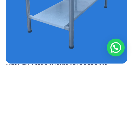
MESA EN ACERO INOXIDABLE REF.E-MS
Conoce más