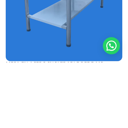
MESA EN ACERO INOXIDABLE REF.E-MS
Conoce más