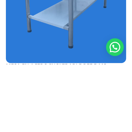
MESA EN ACERO INOXIDABLE REF.E-MS
Conoce más