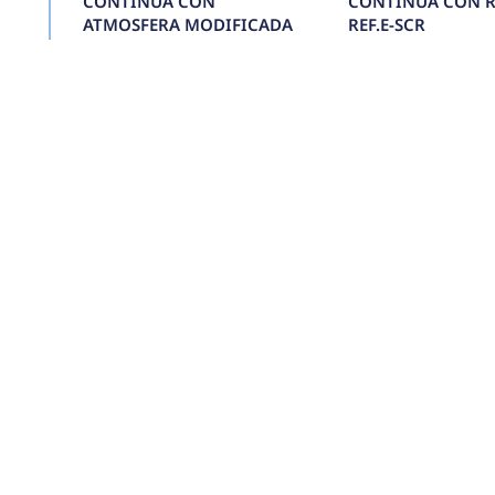
TÚNEL DE
TERMOENCOGIDO 
VAPOR 1535 REF.E-
TDTCAV1535
Conoce más