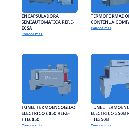
BANDA
TRANSPORTADORA R
BTCG
Conoce más