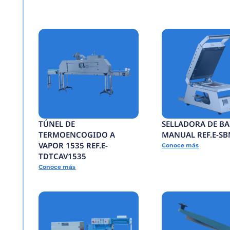
ENCAPSULADORA
SEMIAUTOMATICA RE
ECSA
Conoce más