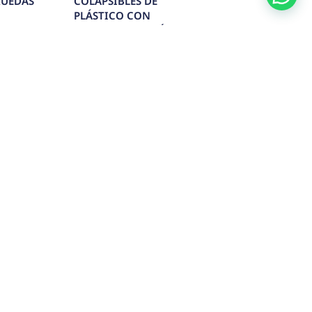
SELLADORA DE BANDEJAS
A
MANUAL REF.E-SBM
Conoce más