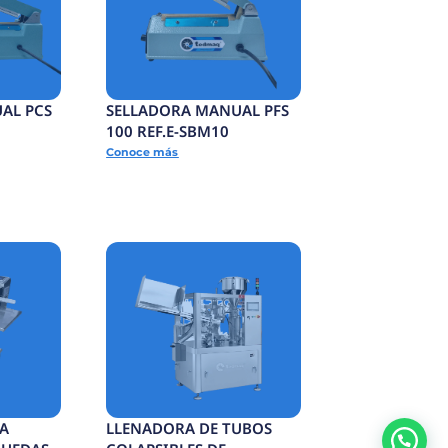
GIDO
TUNEL TERMOENCOGIDO
.E-
ELECTRICO 350B REF.E-
TTE350B
Conoce más