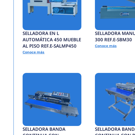
TÚNEL TERMOENCO
ELECTRICO 6050 REF
TTE6050
Conoce más