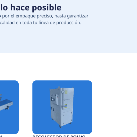
 Tecnología que lo hace 
ción de materias primas, pasando por el empaque 
egura continuidad, eficiencia y calidad en toda t