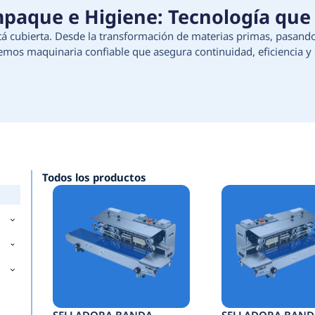
ción, Empaque e Higiene:
e tu proceso está cubierta. Desde la transforma
e higiene, ofrecemos maquinaria confiable que as