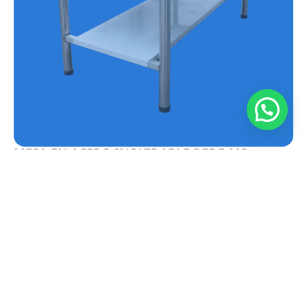
MESA EN ACERO INOXIDABLE REF.E-MS
Conoce más