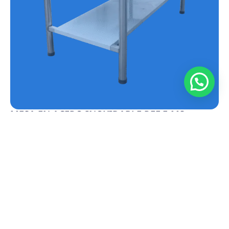
MESA EN ACERO INOXIDABLE REF.E-MS
Conoce más