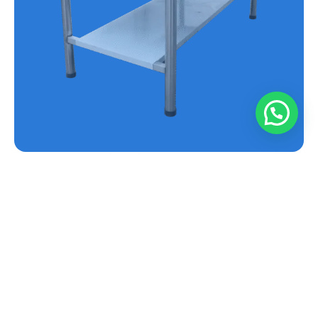
MESA EN ACERO INOXIDABLE REF.E-MS
Conoce más