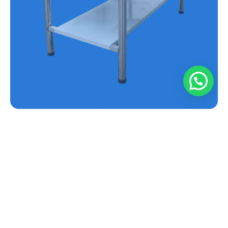
MESA EN ACERO INOXIDABLE REF.E-MS
Conoce más