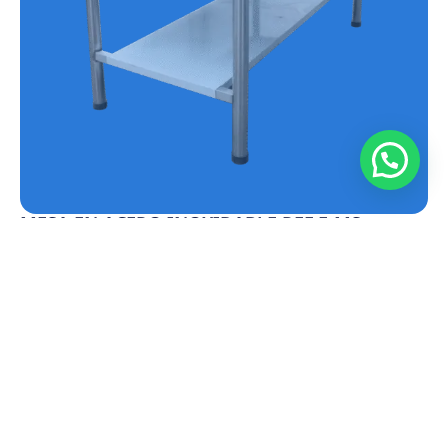
MESA EN ACERO INOXIDABLE REF.E-MS
Conoce más