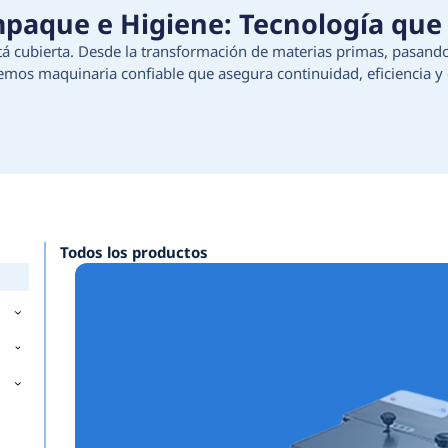
ción, Empaque e Higiene:
e tu proceso está cubierta. Desde la transforma
e higiene, ofrecemos maquinaria confiable que as