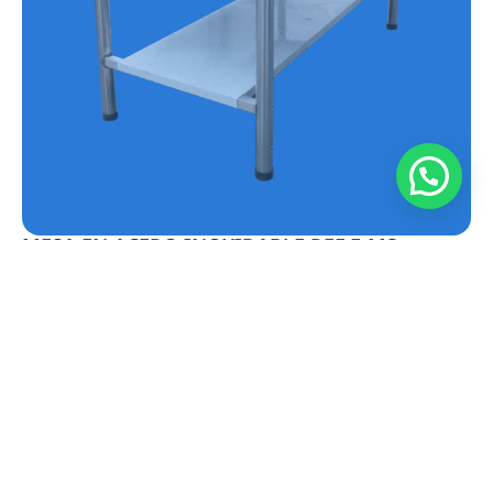
MESA EN ACERO INOXIDABLE REF.E-MS
Conoce más