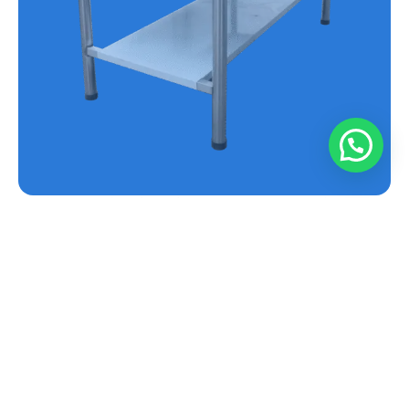
MESA EN ACERO INOXIDABLE REF.E-MS
Conoce más