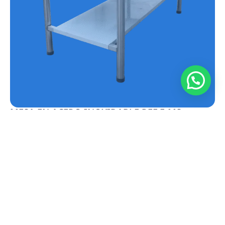
MESA EN ACERO INOXIDABLE REF.E-MS
Conoce más