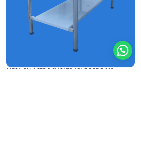
MESA EN ACERO INOXIDABLE REF.E-MS
Conoce más