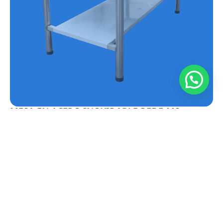
MESA EN ACERO INOXIDABLE REF.E-MS
Conoce más