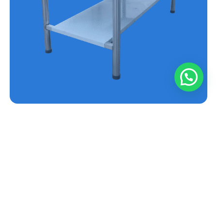
MESA EN ACERO INOXIDABLE REF.E-MS
Conoce más