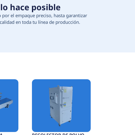
 Tecnología que lo hace 
ción de materias primas, pasando por el empaque 
egura continuidad, eficiencia y calidad en toda t