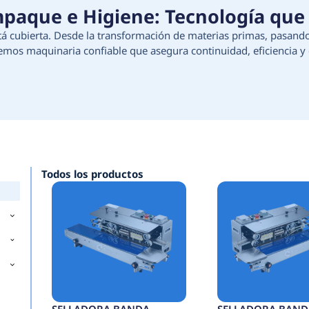
ción, Empaque e Higiene:
e tu proceso está cubierta. Desde la transforma
e higiene, ofrecemos maquinaria confiable que as