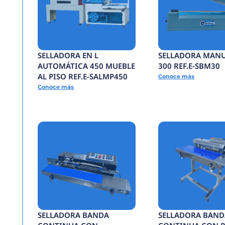
TÚNEL TERMOENCO
ELECTRICO 6050 REF
TTE6050
Conoce más