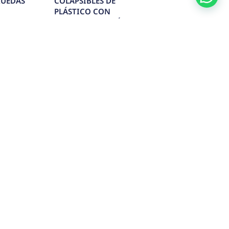
SELLADORA DE BANDEJAS
A
MANUAL REF.E-SBM
Conoce más