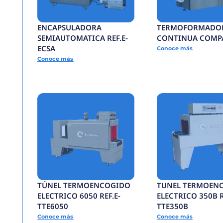
BANDA
TRANSPORTADORA R
BTCG
Conoce más