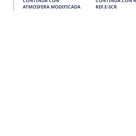
TÚNEL DE
TERMOENCOGIDO 
VAPOR 1535 REF.E-
TDTCAV1535
Conoce más