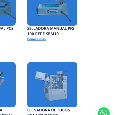
GIDO
TUNEL TERMOENCOGIDO
.E-
ELECTRICO 350B REF.E-
TTE350B
Conoce más