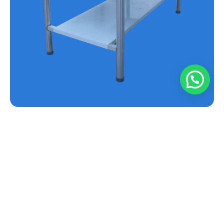
MESA EN ACERO INOXIDABLE REF.E-MS
Conoce más