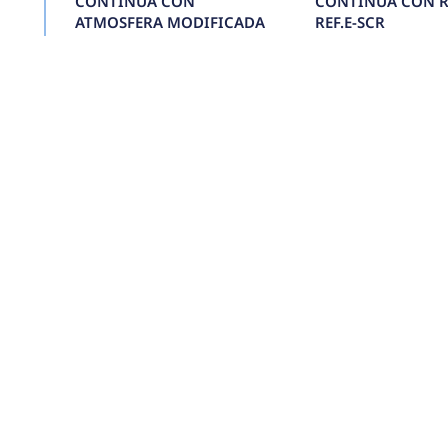
TÚNEL DE
TERMOENCOGIDO 
VAPOR 1535 REF.E-
TDTCAV1535
Conoce más