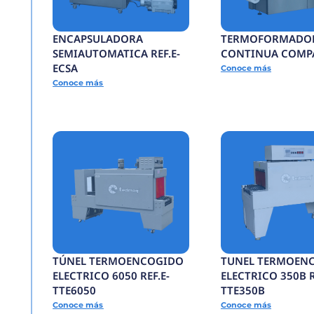
BANDA
TRANSPORTADORA R
BTCG
Conoce más