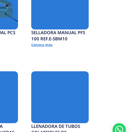
GIDO
TUNEL TERMOENCOGIDO
.E-
ELECTRICO 350B REF.E-
TTE350B
Conoce más