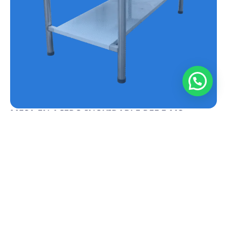
MESA EN ACERO INOXIDABLE REF.E-MS
Conoce más