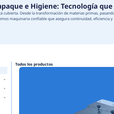
ción, Empaque e Higiene:
e tu proceso está cubierta. Desde la transforma
e higiene, ofrecemos maquinaria confiable que as