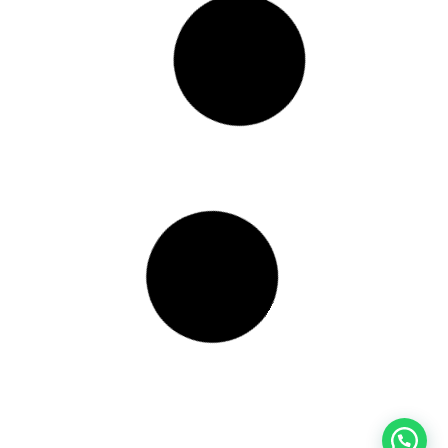
GIDO
TUNEL TERMOENCOGIDO
.E-
ELECTRICO 350B REF.E-
TTE350B
Conoce más