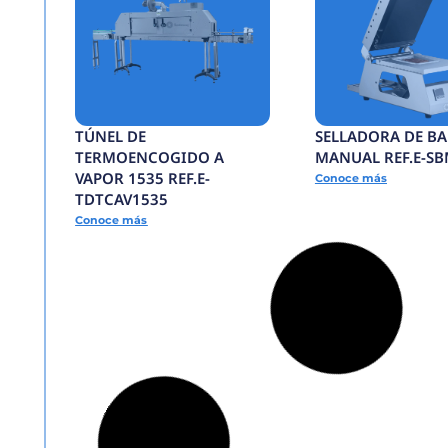
ENCAPSULADORA
SEMIAUTOMATICA RE
ECSA
Conoce más