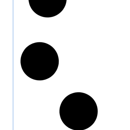
TÚNEL TERMOENCO
ELECTRICO 6050 REF
TTE6050
Conoce más