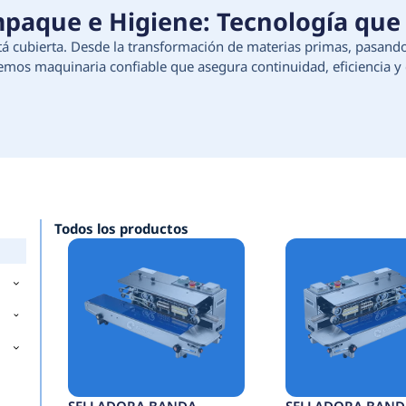
ción, Empaque e Higiene:
e tu proceso está cubierta. Desde la transforma
e higiene, ofrecemos maquinaria confiable que as