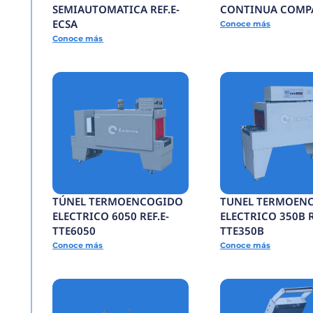
BANDA
TRANSPORTADORA R
BTCG
Conoce más