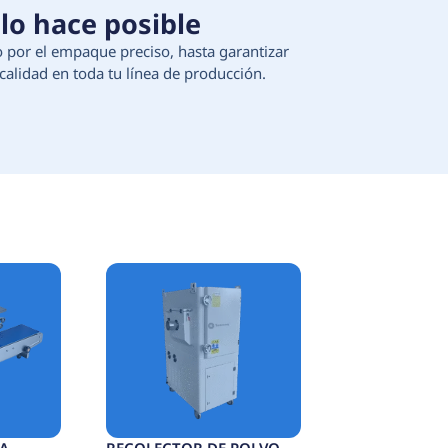
 Tecnología que lo hace 
ción de materias primas, pasando por el empaque 
egura continuidad, eficiencia y calidad en toda t