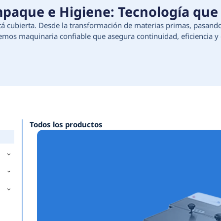
ción, Empaque e Higiene:
e tu proceso está cubierta. Desde la transforma
e higiene, ofrecemos maquinaria confiable que as