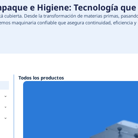
ción, Empaque e Higiene:
e tu proceso está cubierta. Desde la transforma
e higiene, ofrecemos maquinaria confiable que as