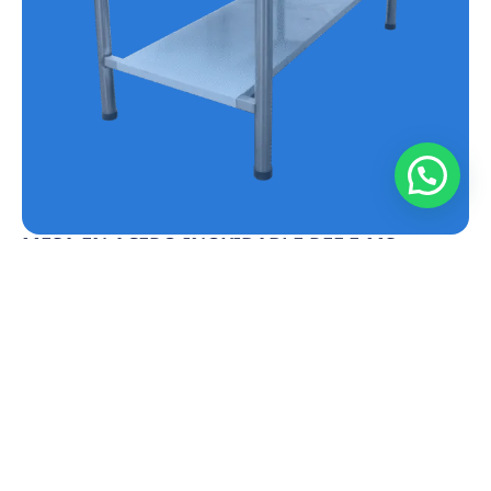
MESA EN ACERO INOXIDABLE REF.E-MS
Conoce más