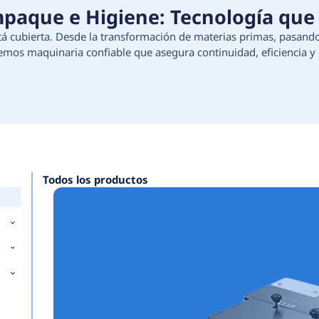
ción, Empaque e Higiene:
e tu proceso está cubierta. Desde la transforma
e higiene, ofrecemos maquinaria confiable que as