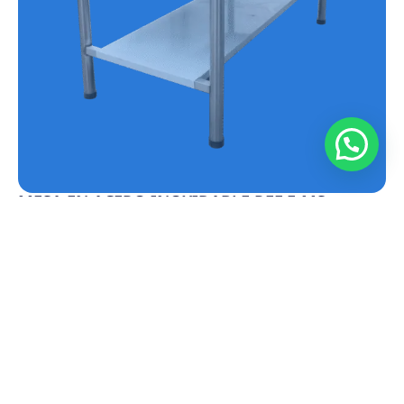
MESA EN ACERO INOXIDABLE REF.E-MS
Conoce más