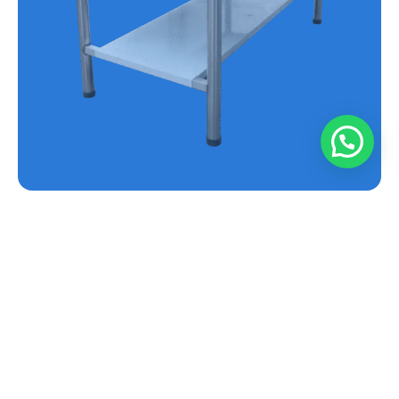
MESA EN ACERO INOXIDABLE REF.E-MS
Conoce más