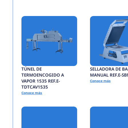
oc
e
m
ás