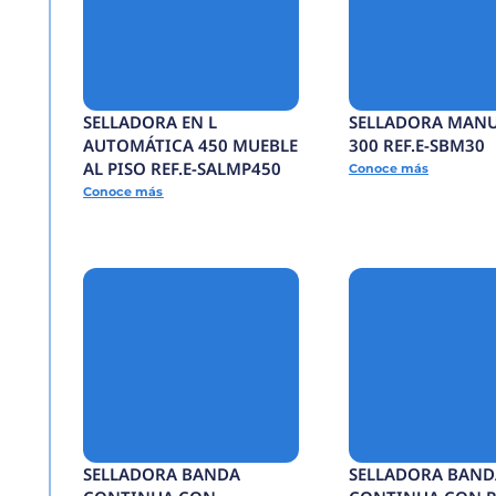
F
O
R