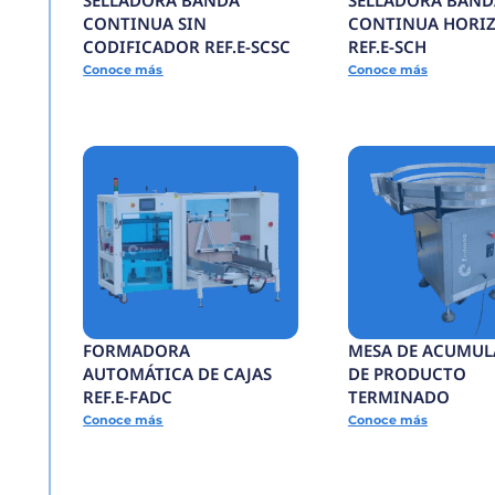
Todos los productos
S
E
L
L
A
D
O
R
A
B
A
N
D