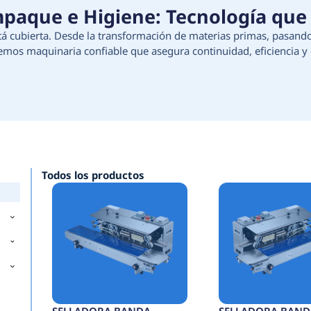
ción, Empaque e Higiene:
e tu proceso está cubierta. Desde la transforma
e higiene, ofrecemos maquinaria confiable que as