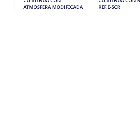
M
A
D
O
R
A
A
U
T
O
M
Á
T
I
C
A