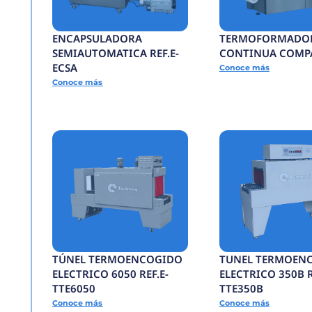
C
A
D
SELLADORA
O
R
Conoce más
R
E
F.
E-
S
C
S
C
C
o
n