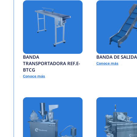
A
C
O
N
T
I
N
U
A
SI
N
C
O
D
IF
I