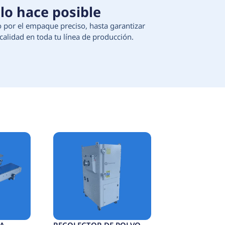
 Tecnología que lo hace 
ción de materias primas, pasando por el empaque 
egura continuidad, eficiencia y calidad en toda t