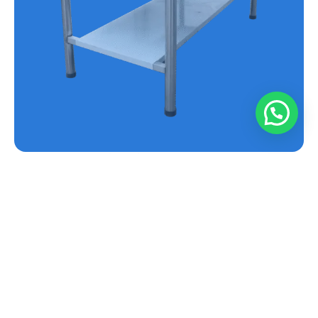
MESA EN ACERO INOXIDABLE REF.E-MS
Conoce más