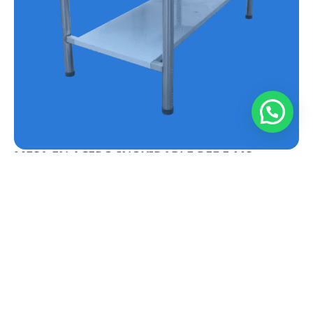
MESA EN ACERO INOXIDABLE REF.E-MS
Conoce más