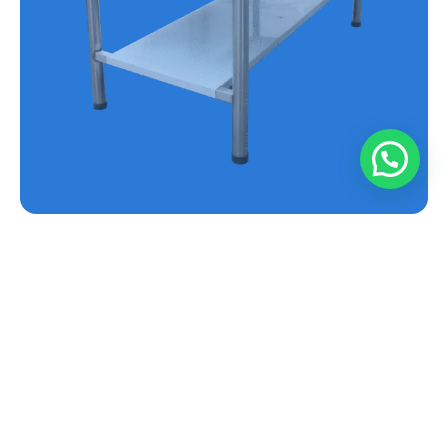
MESA EN ACERO INOXIDABLE REF.E-MS
Conoce más