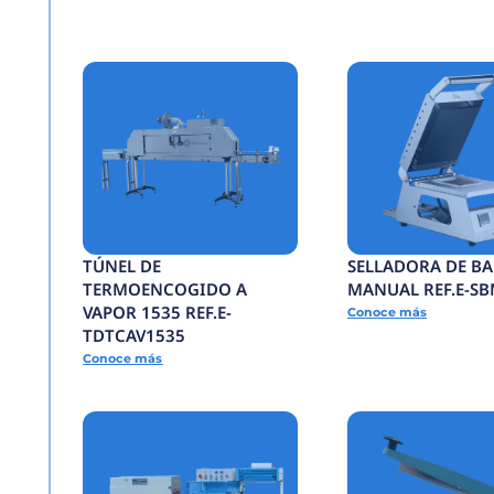
ENCAPSULADORA
SEMIAUTOMATICA RE
ECSA
Conoce más