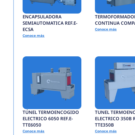
BANDA
TRANSPORTADORA R
BTCG
Conoce más