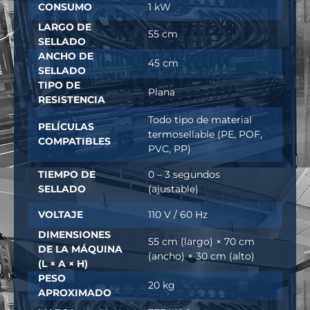
CONSUMO
1 kW
LARGO DE
55 cm
SELLADO
ANCHO DE
45 cm
SELLADO
TIPO DE
Plana
RESISTENCIA
Todo tipo de material
PELÍCULAS
termosellable (PE, POF,
COMPATIBLES
PVC, PP)
TIEMPO DE
0 – 3 segundos
SELLADO
(ajustable)
VOLTAJE
110 V / 60 Hz
DIMENSIONES
55 cm (largo) × 70 cm
DE LA MÁQUINA
(ancho) × 30 cm (alto)
(L × A × H)
PESO
20 kg
APROXIMADO