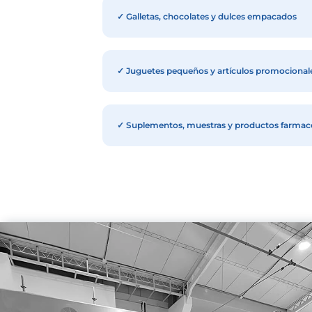
¿Para qué soluciones
✓ Bolsas de plástico o sache
✓ Botellas, botes, frascos y l