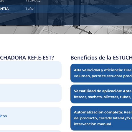
PROCESO DE
Doblado de solapas infer
TRABAJO
Doblado de solapas super
VELOCIDAD DE
30 – 50 cajas/min (depen
TRABAJO
POTENCIA
1.5 kW
INSTALADA
FUENTE DE
230 V / 50–60 Hz, monof
ALIMENTACIÓN
DIMENSIONES
Largo: 336.1 cm × Ancho: 
(CM)
PESO
1500 kg
APROXIMADO
Fabricada en acero estruc
CONSTRUCCIÓN
304 en zonas de contact
Especial para líneas aut
APLICACIONES
farmacéutico, cosmético
INTERFAZ DE
Panel de control con panta
OPERACIÓN