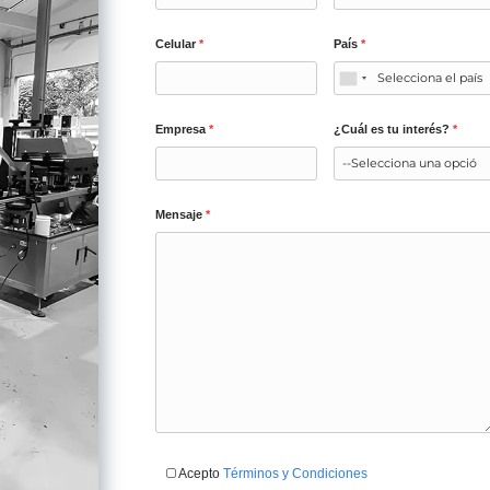
s dentales y cosméticos
ulces empacados
culos promocionales
 productos farmacéuticos