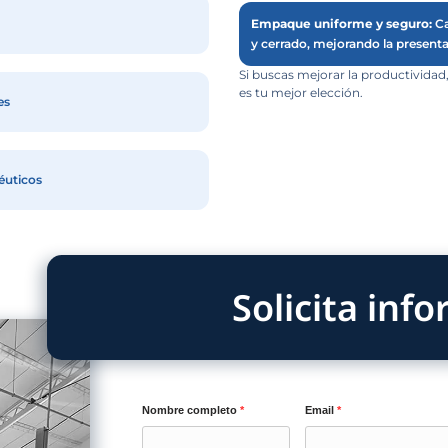
MARCA
TEDMAQ
GARANTÍA
1 año
 sirve la ESTUCHADORA REF.E-EST?
ts individuales
atas