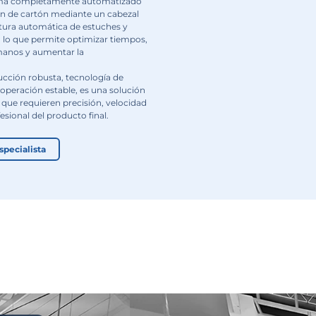
La Estuchadora automática de alta ve
diseñada para empacar de forma efici
una amplia variedad de productos en 
de cartón. Su sistema completament
incluye alimentación de cartón media
rotativo triple, apertura automática d
carga del producto, lo que permite op
reducir errores humanos y aumentar 
productividad.
Gracias a su construcción robusta, te
control avanzada y operación estable,
ideal para procesos que requieren prec
y presentación profesional del product
Hablar con un especialista