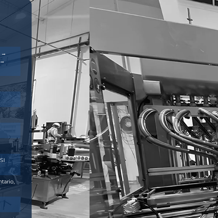
ST
caja → Empuje del producto en el estuche →