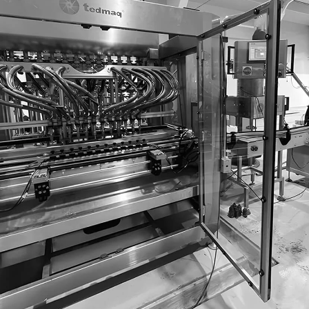
✓ Cepillos de dientes, tubo
✓ Galletas, chocolates y d
✓ Juguetes pequeños y artí
✓ Suplementos, muestras y