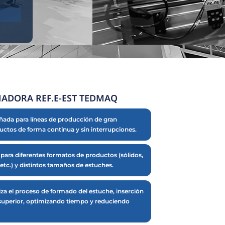
iores → Aplicación de adhesivo (opcional) →
iores → Cierre del estuche
diendo del tamaño y tipo de producto)
ásico
166.6 cm × Alto: 166.3 cm
tural con acabados en acero inoxidable AISI
o
omatizadas de empaque en sectores alimentario,
 y de consumo masivo
lla táctil