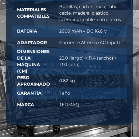
Botellas, cartón, roca, tubo,
MATERIALES
cable, madera, plástico,
COMPATIBLES
acero inoxidable, entre otros
BATERÍA
2600 mAh – DC 16.8 V
ADAPTADOR
Corriente Alterna (AC Input)
DIMENSIONES
DE LA
22.0 (largo) × 11.4 (ancho) ×
MÁQUINA
13.0 (alto)
(CM)
PESO
0.82 kg
APROXIMADO
GARANTÍA
1 año
MARCA
TEDMAQ