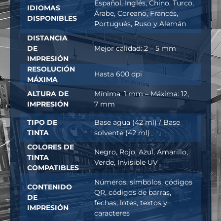
Español, Inglés, Chino, Turco,
IDIOMAS
Árabe, Coreano, Francés,
DISPONIBLES
Portugués, Ruso y Alemán
DISTANCIA
DE
Mejor calidad: 2 – 5 mm
IMPRESIÓN
RESOLUCIÓN
Hasta 600 dpi
MÁXIMA
ALTURA DE
Mínima: 1 mm – Máxima: 12,
IMPRESIÓN
7 mm
TIPO DE
Base agua (42 ml) / Base
TINTA
solvente (42 ml)
COLORES DE
Negro, Rojo, Azul, Amarillo,
TINTA
Verde, Invisible UV
COMPATIBLES
Números, símbolos, códigos
CONTENIDO
QR, códigos de barras,
DE
fechas, lotes, textos y
IMPRESIÓN
caracteres