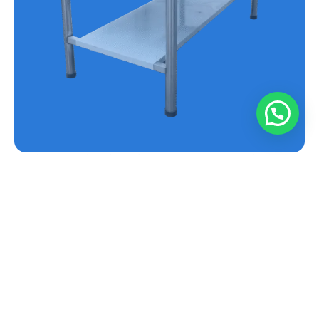
MESA EN ACERO INOXIDABLE REF.E-MS
Conoce más